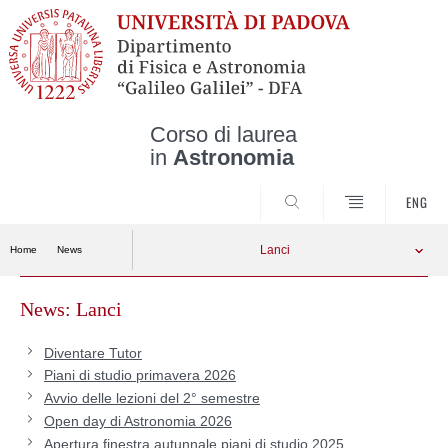
Corso di laurea
in
Astronomia
CERCA
ENG
Lanci
Home
News
News: Lanci
Skip
to
content
Diventare Tutor
Piani di studio primavera 2026
Avvio delle lezioni del 2° semestre
Open day di Astronomia 2026
Apertura finestra autunnale piani di studio 2025