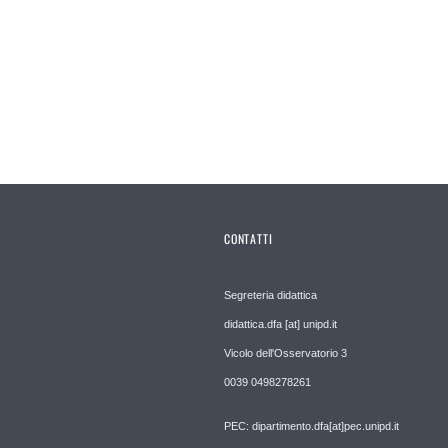
CONTATTI
Segreteria didattica
didattica.dfa [at] unipd.it
Vicolo dell'Osservatorio 3
0039 0498278261
PEC: dipartimento.dfa[at]pec.unipd.it