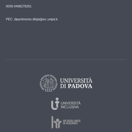
0039 0498278261
PEC: dipartimento.dfa[at]pec.unipd.it